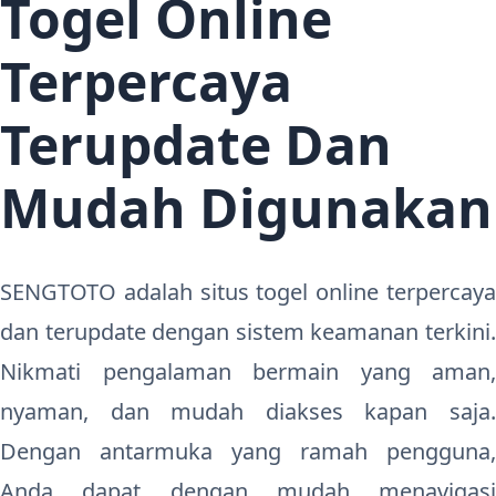
Togel Online
Terpercaya
Terupdate Dan
Mudah Digunakan
SENGTOTO adalah situs togel online terpercaya
dan terupdate dengan sistem keamanan terkini.
Nikmati pengalaman bermain yang aman,
nyaman, dan mudah diakses kapan saja.
Dengan antarmuka yang ramah pengguna,
Anda dapat dengan mudah menavigasi