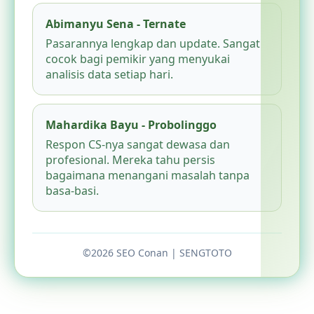
Abimanyu Sena - Ternate
Pasarannya lengkap dan update. Sangat
cocok bagi pemikir yang menyukai
analisis data setiap hari.
Mahardika Bayu - Probolinggo
Respon CS-nya sangat dewasa dan
profesional. Mereka tahu persis
bagaimana menangani masalah tanpa
basa-basi.
©2026 SEO Conan | SENGTOTO