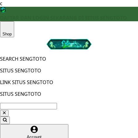
c
DAFTAR DAN LOGIN SEKARANG DI SITUS SENGTOTO
Shop
SEARCH SENGTOTO
SITUS SENGTOTO
LINK SITUS SENGTOTO
SITUS SENGTOTO
Account