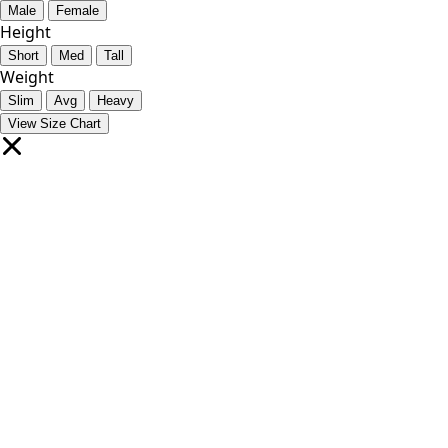
Male
Female
Height
Short
Med
Tall
Weight
Slim
Avg
Heavy
View Size Chart