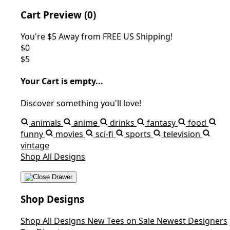
Cart Preview (0)
You're
$5
Away from
FREE US Shipping!
$0
$5
Your Cart is empty...
Discover something you'll love!
animals
anime
drinks
fantasy
food
funny
movies
sci-fi
sports
television
vintage
Shop All Designs
Shop Designs
Shop All Designs
New Tees on Sale
Newest Designers