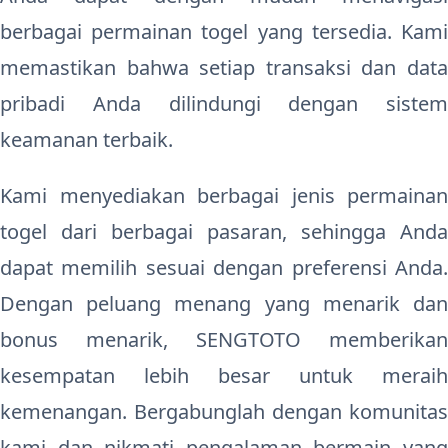
berbagai permainan togel yang tersedia. Kami
memastikan bahwa setiap transaksi dan data
pribadi Anda dilindungi dengan sistem
keamanan terbaik.
Kami menyediakan berbagai jenis permainan
togel dari berbagai pasaran, sehingga Anda
dapat memilih sesuai dengan preferensi Anda.
Dengan peluang menang yang menarik dan
bonus menarik, SENGTOTO memberikan
kesempatan lebih besar untuk meraih
kemenangan. Bergabunglah dengan komunitas
kami dan nikmati pengalaman bermain yang