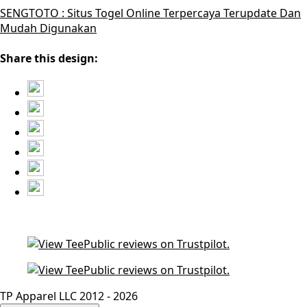
SENGTOTO : Situs Togel Online Terpercaya Terupdate Dan
Mudah Digunakan
Share this design:
TP Apparel LLC 2012 - 2026