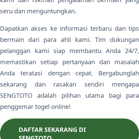
seru dan menguntungkan.
Dapatkan akses ke informasi terbaru dan tips
bermain dari para ahli kami. Tim dukungan
pelanggan kami siap membantu Anda 24/7,
memastikan setiap pertanyaan dan masalah
Anda teratasi dengan cepat. Bergabunglah
sekarang dan rasakan sendiri mengapa
SENGTOTO adalah pilihan utama bagi para
penggemar togel online!
DAFTAR SEKARANG DI
SENGTOTO